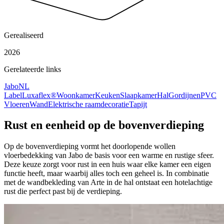
Gerealiseerd
2026
Gerelateerde links
Jabo
NL
Label
Luxaflex®
Woonkamer
Keuken
Slaapkamer
Hal
Gordijnen
PVC
Vloeren
Wand
Elektrische raamdecoratie
Tapijt
Rust en eenheid
op de bovenverdieping
Op de bovenverdieping vormt het doorlopende wollen
vloerbedekking van Jabo de basis voor een warme en rustige sfeer.
Deze keuze zorgt voor rust in een huis waar elke kamer een eigen
functie heeft, maar waarbij alles toch een geheel is. In combinatie
met de wandbekleding van Arte in de hal ontstaat een hotelachtige
rust die perfect past bij de verdieping.