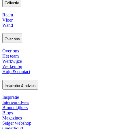
Collectie
Raam
Vloer
Wand
Over ons
Over ons
Het team
Werkwijze
Werken bij
Hulp & contact
Inspiratie & advies
Inspiratie
Interieuradvies
Binnenkijkers
Blogs
Magazines
Seiger webshop
Onderhoud