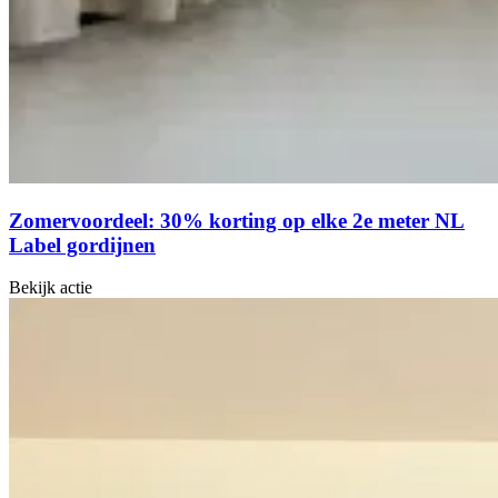
Zomervoordeel: 30% korting op elke 2e meter NL
Label gordijnen
Bekijk actie