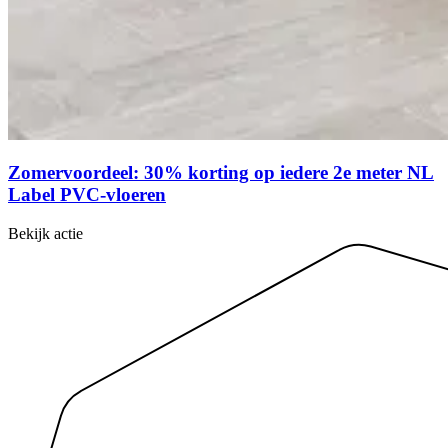
Zomervoordeel: 30% korting op iedere 2e meter NL
Label PVC-vloeren
Bekijk actie