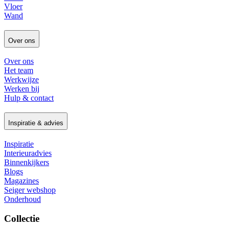
Vloer
Wand
Over ons
Over ons
Het team
Werkwijze
Werken bij
Hulp & contact
Inspiratie & advies
Inspiratie
Interieuradvies
Binnenkijkers
Blogs
Magazines
Seiger webshop
Onderhoud
Collectie