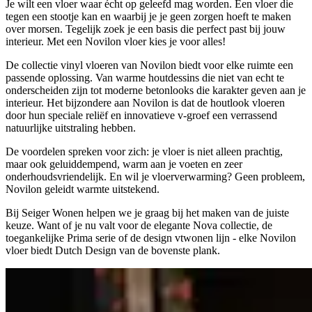
Je wilt een vloer waar écht op geleefd mag worden. Een vloer die
tegen een stootje kan en waarbij je je geen zorgen hoeft te maken
over morsen. Tegelijk zoek je een basis die perfect past bij jouw
interieur. Met een Novilon vloer kies je voor alles!
De collectie vinyl vloeren van Novilon biedt voor elke ruimte een
passende oplossing. Van warme houtdessins die niet van echt te
onderscheiden zijn tot moderne betonlooks die karakter geven aan je
interieur. Het bijzondere aan Novilon is dat de houtlook vloeren
door hun speciale reliëf en innovatieve v-groef een verrassend
natuurlijke uitstraling hebben.
De voordelen spreken voor zich: je vloer is niet alleen prachtig,
maar ook geluiddempend, warm aan je voeten en zeer
onderhoudsvriendelijk. En wil je vloerverwarming? Geen probleem,
Novilon geleidt warmte uitstekend.
Bij Seiger Wonen helpen we je graag bij het maken van de juiste
keuze. Want of je nu valt voor de elegante Nova collectie, de
toegankelijke Prima serie of de design vtwonen lijn - elke Novilon
vloer biedt Dutch Design van de bovenste plank.