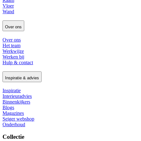
Raam
Vloer
Wand
Over ons
Over ons
Het team
Werkwijze
Werken bij
Hulp & contact
Inspiratie & advies
Inspiratie
Interieuradvies
Binnenkijkers
Blogs
Magazines
Seiger webshop
Onderhoud
Collectie