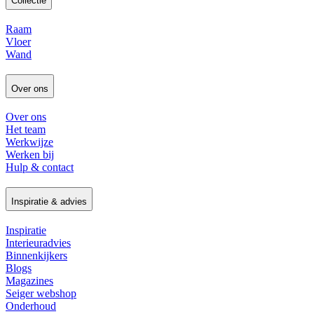
Collectie
Raam
Vloer
Wand
Over ons
Over ons
Het team
Werkwijze
Werken bij
Hulp & contact
Inspiratie & advies
Inspiratie
Interieuradvies
Binnenkijkers
Blogs
Magazines
Seiger webshop
Onderhoud