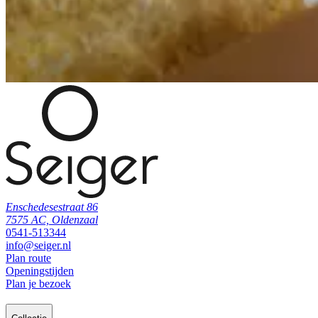
Enschedesestraat 86
7575 AC, Oldenzaal
0541-513344
info@seiger.nl
Plan route
Openingstijden
Plan je bezoek