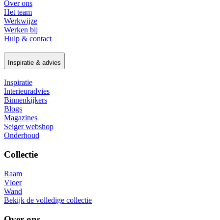
Over ons
Het team
Werkwijze
Werken bij
Hulp & contact
Inspiratie & advies
Inspiratie
Interieuradvies
Binnenkijkers
Blogs
Magazines
Seiger webshop
Onderhoud
Collectie
Raam
Vloer
Wand
Bekijk de volledige collectie
Over ons