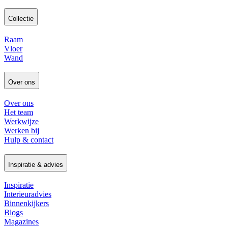
Collectie
Raam
Vloer
Wand
Over ons
Over ons
Het team
Werkwijze
Werken bij
Hulp & contact
Inspiratie & advies
Inspiratie
Interieuradvies
Binnenkijkers
Blogs
Magazines