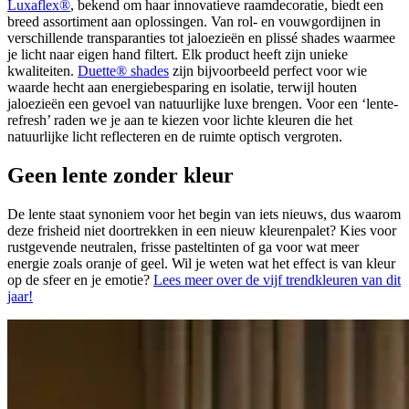
Luxaflex®
, bekend om haar innovatieve raamdecoratie, biedt een
breed assortiment aan oplossingen. Van rol- en vouwgordijnen in
verschillende transparanties tot jaloezieën en plissé shades waarmee
je licht naar eigen hand filtert. Elk product heeft zijn unieke
kwaliteiten.
Duette® shades
zijn bijvoorbeeld perfect voor wie
waarde hecht aan energiebesparing en isolatie, terwijl houten
jaloezieën een gevoel van natuurlijke luxe brengen. Voor een ‘lente-
refresh’ raden we je aan te kiezen voor lichte kleuren die het
natuurlijke licht reflecteren en de ruimte optisch vergroten.
Geen lente zonder kleur
De lente staat synoniem voor het begin van iets nieuws, dus waarom
deze frisheid niet doortrekken in een nieuw kleurenpalet? Kies voor
rustgevende neutralen, frisse pasteltinten of ga voor wat meer
energie zoals oranje of geel. Wil je weten wat het effect is van kleur
op de sfeer en je emotie?
Lees meer over de vijf trendkleuren van dit
jaar!