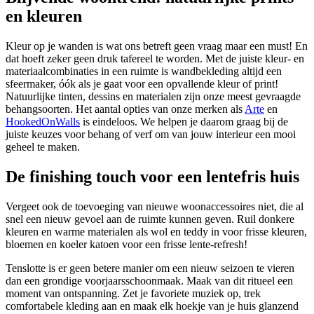
en kleuren
Kleur op je wanden is wat ons betreft geen vraag maar een must! En
dat hoeft zeker geen druk tafereel te worden. Met de juiste kleur- en
materiaalcombinaties in een ruimte is wandbekleding altijd een
sfeermaker, óók als je gaat voor een opvallende kleur of print!
Natuurlijke tinten, dessins en materialen zijn onze meest gevraagde
behangsoorten. Het aantal opties van onze merken als
Arte
en
HookedOnWalls
is eindeloos. We helpen je daarom graag bij de
juiste keuzes voor behang of verf om van jouw interieur een mooi
geheel te maken.
De finishing touch voor een lentefris huis
Vergeet ook de toevoeging van nieuwe woonaccessoires niet, die al
snel een nieuw gevoel aan de ruimte kunnen geven. Ruil donkere
kleuren en warme materialen als wol en teddy in voor frisse kleuren,
bloemen en koeler katoen voor een frisse lente-refresh!
Tenslotte is er geen betere manier om een nieuw seizoen te vieren
dan een grondige voorjaarsschoonmaak. Maak van dit ritueel een
moment van ontspanning. Zet je favoriete muziek op, trek
comfortabele kleding aan en maak elk hoekje van je huis glanzend