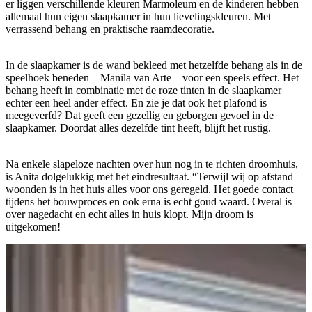
er liggen verschillende kleuren Marmoleum en de kinderen hebben
allemaal hun eigen slaapkamer in hun lievelingskleuren. Met
verrassend behang en praktische raamdecoratie.
In de slaapkamer is de wand bekleed met hetzelfde behang als in de
speelhoek beneden – Manila van Arte – voor een speels effect. Het
behang heeft in combinatie met de roze tinten in de slaapkamer
echter een heel ander effect. En zie je dat ook het plafond is
meegeverfd? Dat geeft een gezellig en geborgen gevoel in de
slaapkamer. Doordat alles dezelfde tint heeft, blijft het rustig.
Na enkele slapeloze nachten over hun nog in te richten droomhuis,
is Anita dolgelukkig met het eindresultaat. “Terwijl wij op afstand
woonden is in het huis alles voor ons geregeld. Het goede contact
tijdens het bouwproces en ook erna is echt goud waard. Overal is
over nagedacht en echt alles in huis klopt. Mijn droom is
uitgekomen!