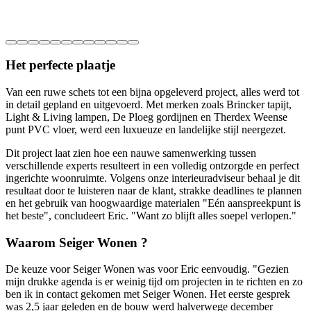
Het perfecte plaatje
Van een ruwe schets tot een bijna opgeleverd project, alles werd tot
in detail gepland en uitgevoerd. Met merken zoals Brincker tapijt,
Light & Living lampen, De Ploeg gordijnen en Therdex Weense
punt PVC vloer, werd een luxueuze en landelijke stijl neergezet.
Dit project laat zien hoe een nauwe samenwerking tussen
verschillende experts resulteert in een volledig ontzorgde en perfect
ingerichte woonruimte. Volgens onze interieuradviseur behaal je dit
resultaat door te luisteren naar de klant, strakke deadlines te plannen
en het gebruik van hoogwaardige materialen "Eén aanspreekpunt is
het beste", concludeert Eric. "Want zo blijft alles soepel verlopen."
Waarom Seiger Wonen ?
De keuze voor Seiger Wonen was voor Eric eenvoudig. "Gezien
mijn drukke agenda is er weinig tijd om projecten in te richten en zo
ben ik in contact gekomen met Seiger Wonen. Het eerste gesprek
was 2,5 jaar geleden en de bouw werd halverwege december